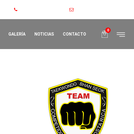
+506 8860-1290
bhanseok@gmail.com
0
GALERÍA
NOTICIAS
CONTACTO