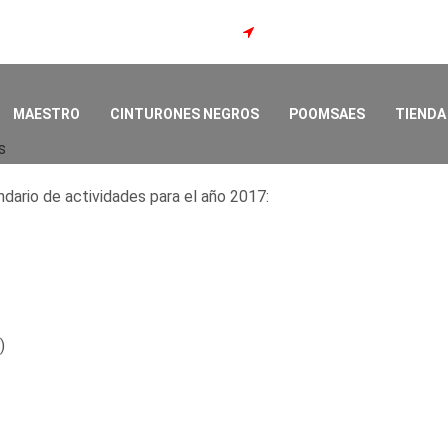
Barrio Córdoba, San José
MAESTRO
CINTURONES NEGROS
POOMSAES
TIENDA
s
ario de actividades para el año 2017:
)